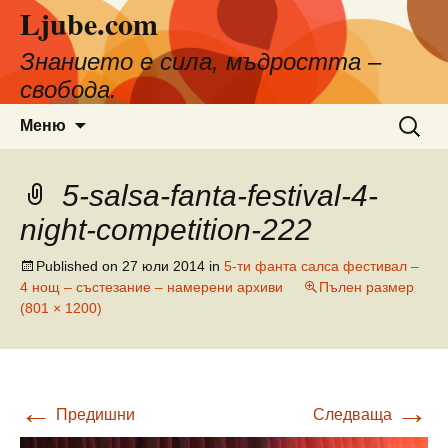
Ljube.com
Към
съдържанието
Знанието е сила, мъдростта –
свобода.
Търсен
Меню
за:
5-salsa-fanta-festival-4-
night-competition-222
Published on
27 юли 2014
in
5-ти фанта салса фестивал –
4 нощ – състезание – намерени архиви
Пълен размер
(801 × 1200)
←
→
Предишни
Следваща