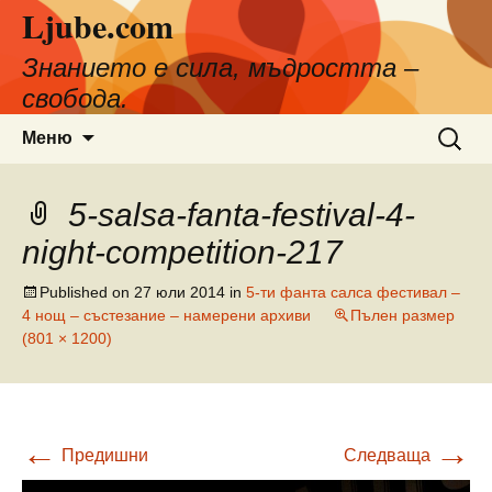
Ljube.com
Към
съдържанието
Знанието е сила, мъдростта –
свобода.
Търсен
Меню
за:
5-salsa-fanta-festival-4-
night-competition-217
Published on
27 юли 2014
in
5-ти фанта салса фестивал –
4 нощ – състезание – намерени архиви
Пълен размер
(801 × 1200)
←
→
Предишни
Следваща