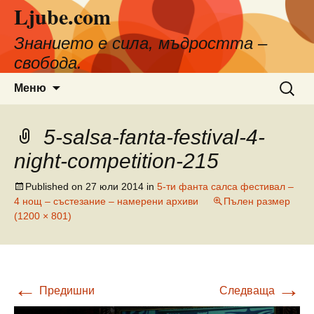
Ljube.com
Към
съдържанието
Знанието е сила, мъдростта –
свобода.
Търсен
Меню
за:
5-salsa-fanta-festival-4-
night-competition-215
Published on
27 юли 2014
in
5-ти фанта салса фестивал –
4 нощ – състезание – намерени архиви
Пълен размер
(1200 × 801)
←
→
Предишни
Следваща