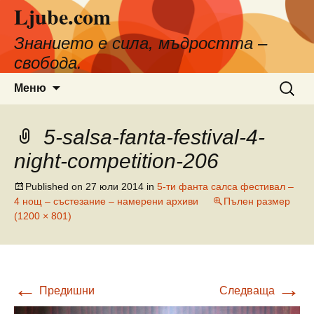
Ljube.com
Към
съдържанието
Знанието е сила, мъдростта –
свобода.
Търсен
Меню
за:
5-salsa-fanta-festival-4-
night-competition-206
Published on
27 юли 2014
in
5-ти фанта салса фестивал –
4 нощ – състезание – намерени архиви
Пълен размер
(1200 × 801)
←
→
Предишни
Следваща