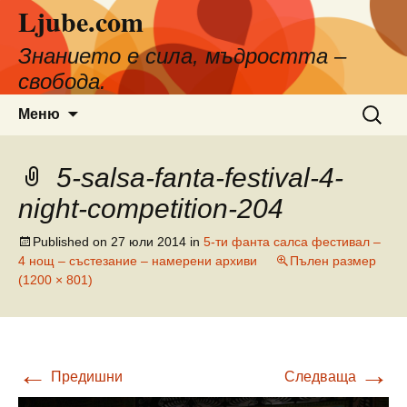
Ljube.com
Към
съдържанието
Знанието е сила, мъдростта –
свобода.
Търсен
Меню
за:
5-salsa-fanta-festival-4-
night-competition-204
Published on
27 юли 2014
in
5-ти фанта салса фестивал –
4 нощ – състезание – намерени архиви
Пълен размер
(1200 × 801)
←
→
Предишни
Следваща