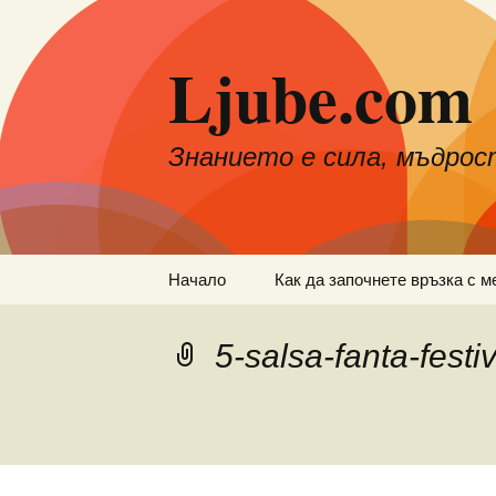
Към
съдържанието
Ljube.com
Знанието е сила, мъдрос
Начало
Как да започнете връзка с м
5-salsa-fanta-festi