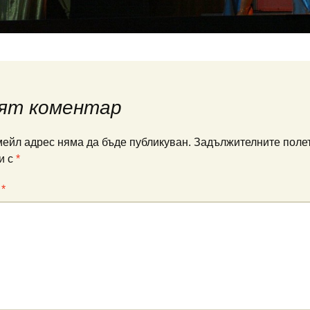
ят коментар
ейл адрес няма да бъде публикуван.
Задължителните полет
и с
*
:
*