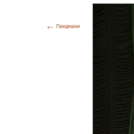
←
Предишни