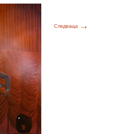
→
Следваща