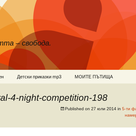
тта – свобода.
ен
Детски приказки mp3
МОИТЕ ПЪТИЩА
val-4-night-competition-198
Published on
27 юли 2014
in
5-ти ф
наме