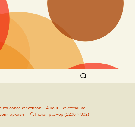
Търсене
за:
анта салса фестивал – 4 нощ – състезание –
рени архиви
Пълен размер (1200 × 802)