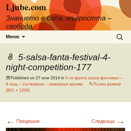
Ljube.com
Към
съдържанието
Знанието е сила, мъдростта –
свобода.
Търсен
Меню
за:
5-salsa-fanta-festival-4-
night-competition-177
Published on
27 юли 2014
in
5-ти фанта салса фестивал –
4 нощ – състезание – намерени архиви
Пълен размер
(801 × 1200)
←
→
Предишни
Следваща