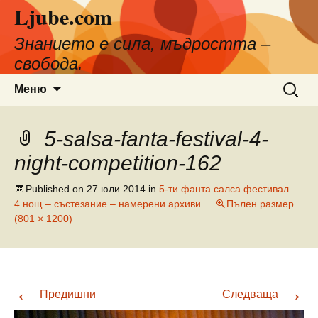
Ljube.com
Към
съдържанието
Знанието е сила, мъдростта –
свобода.
Търсен
Меню
за:
5-salsa-fanta-festival-4-
night-competition-162
Published on
27 юли 2014
in
5-ти фанта салса фестивал –
4 нощ – състезание – намерени архиви
Пълен размер
(801 × 1200)
←
→
Предишни
Следваща