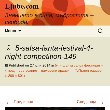
Ljube.com
Към
съдържанието
Знанието е сила, мъдростта –
свобода.
Търсен
Меню
за:
5-salsa-fanta-festival-4-
night-competition-149
Published on
27 юли 2014
in
5-ти фанта салса фестивал –
4 нощ – състезание – намерени архиви
Пълен размер
(1200 × 801)
←
→
Предишни
Следваща