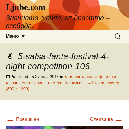
Ljube.com
Към
съдържанието
Знанието е сила, мъдростта –
свобода.
Търсен
Меню
за:
5-salsa-fanta-festival-4-
night-competition-106
Published on
27 юли 2014
in
5-ти фанта салса фестивал –
4 нощ – състезание – намерени архиви
Пълен размер
(800 × 1200)
←
→
Предишни
Следваща