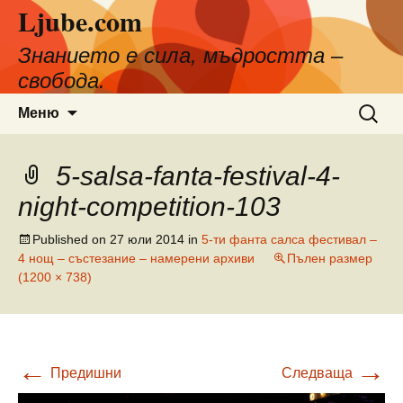
Ljube.com
Към
съдържанието
Знанието е сила, мъдростта –
свобода.
Търсен
Меню
за:
5-salsa-fanta-festival-4-
night-competition-103
Published on
27 юли 2014
in
5-ти фанта салса фестивал –
4 нощ – състезание – намерени архиви
Пълен размер
(1200 × 738)
←
→
Предишни
Следваща