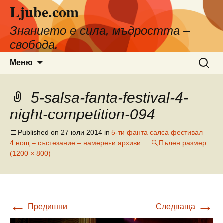
Ljube.com
Към
съдържанието
Знанието е сила, мъдростта –
свобода.
Търсен
Меню
за:
5-salsa-fanta-festival-4-
night-competition-094
Published on
27 юли 2014
in
5-ти фанта салса фестивал –
4 нощ – състезание – намерени архиви
Пълен размер
(1200 × 800)
←
→
Предишни
Следваща