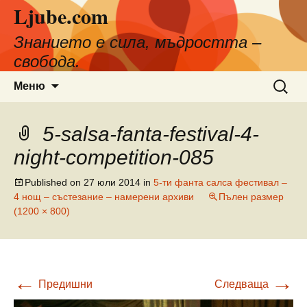
Ljube.com
Към
съдържанието
Знанието е сила, мъдростта –
свобода.
Търсен
Меню
за:
5-salsa-fanta-festival-4-
night-competition-085
Published on
27 юли 2014
in
5-ти фанта салса фестивал –
4 нощ – състезание – намерени архиви
Пълен размер
(1200 × 800)
←
→
Предишни
Следваща