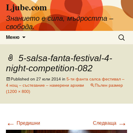
Ljube.com
Към
съдържанието
Знанието е сила, мъдростта –
свобода.
Търсен
Меню
за:
5-salsa-fanta-festival-4-
night-competition-082
Published on
27 юли 2014
in
5-ти фанта салса фестивал –
4 нощ – състезание – намерени архиви
Пълен размер
(1200 × 800)
←
→
Предишни
Следваща