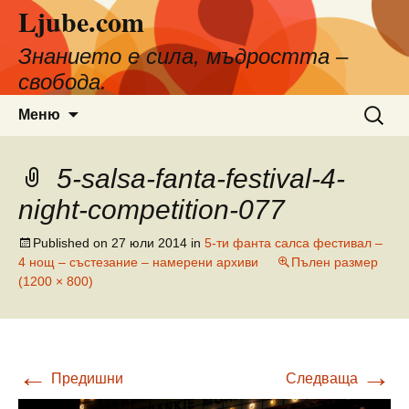
Ljube.com
Към
съдържанието
Знанието е сила, мъдростта –
свобода.
Търсен
Меню
за:
5-salsa-fanta-festival-4-
night-competition-077
Published on
27 юли 2014
in
5-ти фанта салса фестивал –
4 нощ – състезание – намерени архиви
Пълен размер
(1200 × 800)
←
→
Предишни
Следваща