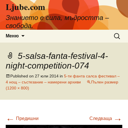
Ljube.com
Към
съдържанието
Знанието е сила, мъдростта –
свобода.
Търсен
Меню
за:
5-salsa-fanta-festival-4-
night-competition-074
Published on
27 юли 2014
in
5-ти фанта салса фестивал –
4 нощ – състезание – намерени архиви
Пълен размер
(1200 × 800)
←
→
Предишни
Следваща