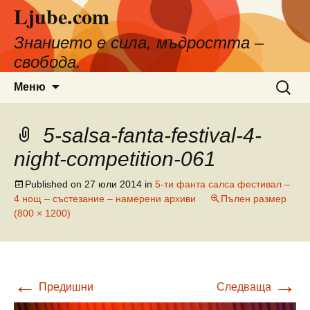
Ljube.com
Към
съдържанието
Знанието е сила, мъдростта –
свобода.
Търсен
Меню
за:
5-salsa-fanta-festival-4-
night-competition-061
Published on
27 юли 2014
in
5-ти фанта салса фестивал –
4 нощ – състезание – намерени архиви
Пълен размер
(800 × 1200)
←
→
Предишни
Следваща