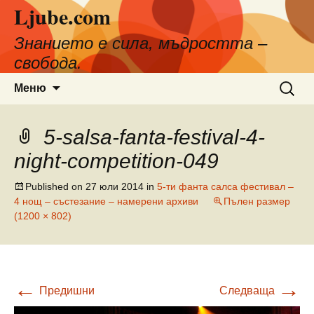
Ljube.com
Към
съдържанието
Знанието е сила, мъдростта –
свобода.
Търсен
Меню
за:
5-salsa-fanta-festival-4-
night-competition-049
Published on
27 юли 2014
in
5-ти фанта салса фестивал –
4 нощ – състезание – намерени архиви
Пълен размер
(1200 × 802)
←
→
Предишни
Следваща