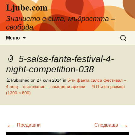
Ljube.com
Към
съдържанието
Знанието е сила, мъдростта –
свобода.
Търсен
Меню
за:
5-salsa-fanta-festival-4-
night-competition-038
Published on
27 юли 2014
in
5-ти фанта салса фестивал –
4 нощ – състезание – намерени архиви
Пълен размер
(1200 × 800)
←
→
Предишни
Следваща