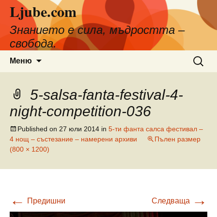
Ljube.com
Към
съдържанието
Знанието е сила, мъдростта –
свобода.
Търсен
Меню
за:
5-salsa-fanta-festival-4-
night-competition-036
Published on
27 юли 2014
in
5-ти фанта салса фестивал –
4 нощ – състезание – намерени архиви
Пълен размер
(800 × 1200)
←
→
Предишни
Следваща