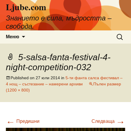
Ljube.com
Към
съдържанието
Знанието е сила, мъдростта –
свобода.
Търсен
Меню
за:
5-salsa-fanta-festival-4-
night-competition-032
Published on
27 юли 2014
in
5-ти фанта салса фестивал –
4 нощ – състезание – намерени архиви
Пълен размер
(1200 × 800)
←
→
Предишни
Следваща