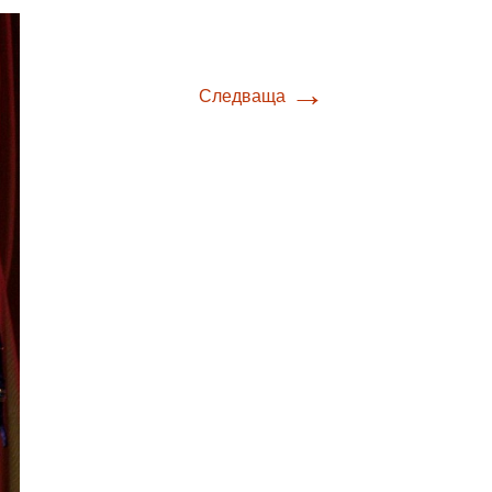
→
Следваща