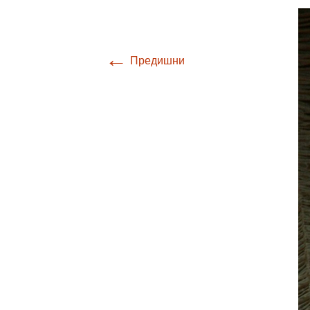
←
Предишни