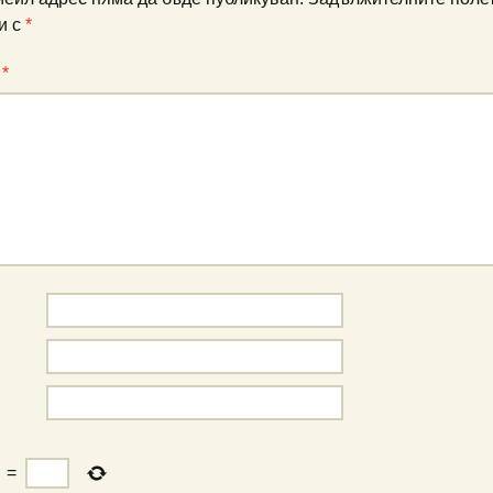
и с
*
:
*
=