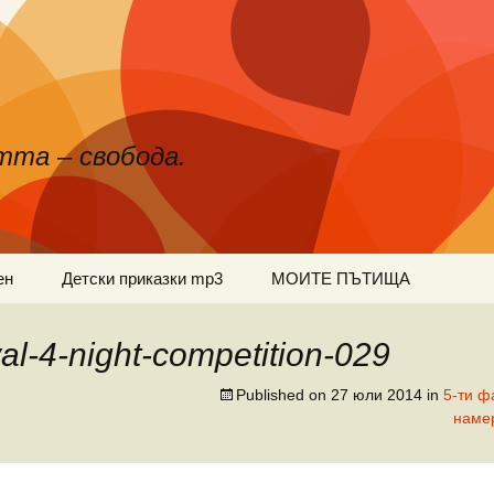
тта – свобода.
ен
Детски приказки mp3
МОИТЕ ПЪТИЩА
val-4-night-competition-029
Published on
27 юли 2014
in
5-ти ф
наме