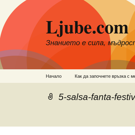
Към
съдържанието
Ljube.com
Знанието е сила, мъдрос
Начало
Как да започнете връзка с м
5-salsa-fanta-festi