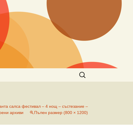
Търсене
за:
анта салса фестивал – 4 нощ – състезание –
рени архиви
Пълен размер (800 × 1200)