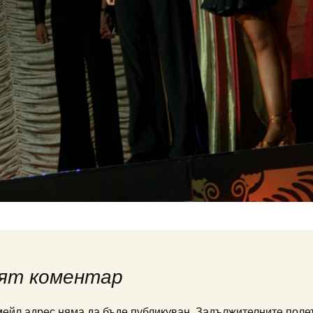
ят коментар
ейл адрес няма да бъде публикуван.
Задължителните полет