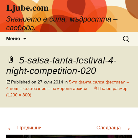
Ljube.com
Към
съдържанието
Знанието е сила, мъдростта –
свобода.
Търсен
Меню
за:
5-salsa-fanta-festival-4-
night-competition-020
Published on
27 юли 2014
in
5-ти фанта салса фестивал –
4 нощ – състезание – намерени архиви
Пълен размер
(1200 × 800)
←
→
Предишни
Следваща