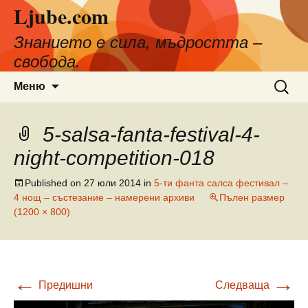
Ljube.com
Към
съдържанието
Знанието е сила, мъдростта –
свобода.
Търсен
Меню
за:
5-salsa-fanta-festival-4-
night-competition-018
Published on
27 юли 2014
in
5-ти фанта салса фестивал –
4 нощ – състезание – намерени архиви
Пълен размер
(1200 × 800)
←
→
Предишни
Следваща