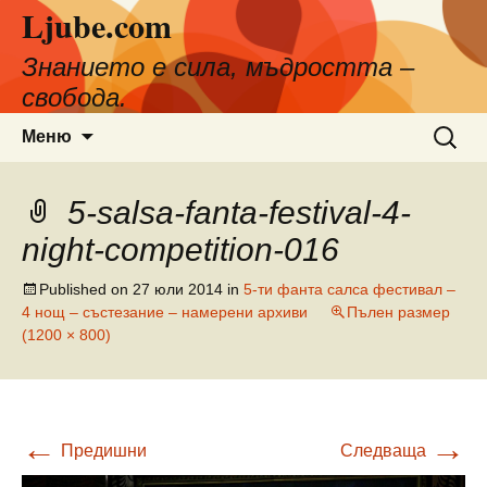
Ljube.com
Към
съдържанието
Знанието е сила, мъдростта –
свобода.
Търсен
Меню
за:
5-salsa-fanta-festival-4-
night-competition-016
Published on
27 юли 2014
in
5-ти фанта салса фестивал –
4 нощ – състезание – намерени архиви
Пълен размер
(1200 × 800)
←
→
Предишни
Следваща