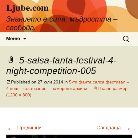
Ljube.com
Към
съдържанието
Знанието е сила, мъдростта –
свобода.
Търсен
Меню
за:
5-salsa-fanta-festival-4-
night-competition-005
Published on
27 юли 2014
in
5-ти фанта салса фестивал –
4 нощ – състезание – намерени архиви
Пълен размер
(1200 × 800)
←
→
Предишни
Следваща