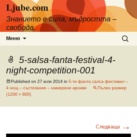
Ljube.com
Към
съдържанието
Знанието е сила, мъдростта –
свобода.
Търсен
Меню
за:
5-salsa-fanta-festival-4-
night-competition-001
Published on
27 юли 2014
in
5-ти фанта салса фестивал –
4 нощ – състезание – намерени архиви
Пълен размер
(1200 × 800)
→
Следваща