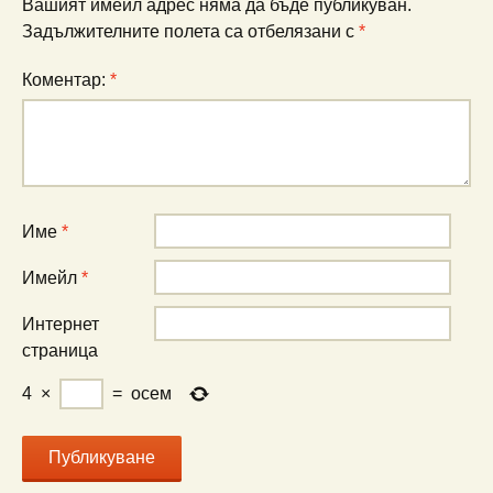
Вашият имейл адрес няма да бъде публикуван.
Задължителните полета са отбелязани с
*
Коментар:
*
Име
*
Имейл
*
Интернет
страница
4
×
=
осем