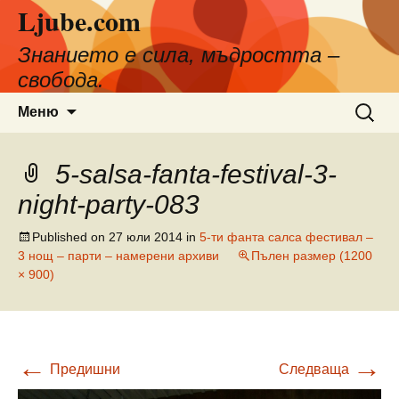
Ljube.com
Към
съдържанието
Знанието е сила, мъдростта –
свобода.
Търсен
Меню
за:
5-salsa-fanta-festival-3-
night-party-083
Published on
27 юли 2014
in
5-ти фанта салса фестивал –
3 нощ – парти – намерени архиви
Пълен размер (1200
× 900)
←
→
Предишни
Следваща