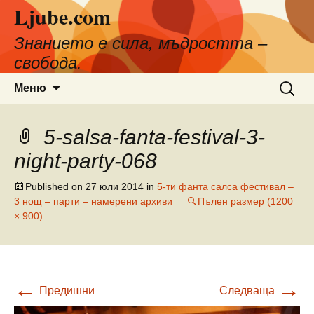
Ljube.com
Към
съдържанието
Знанието е сила, мъдростта –
свобода.
Търсен
Меню
за:
5-salsa-fanta-festival-3-
night-party-068
Published on
27 юли 2014
in
5-ти фанта салса фестивал –
3 нощ – парти – намерени архиви
Пълен размер (1200
× 900)
←
→
Предишни
Следваща