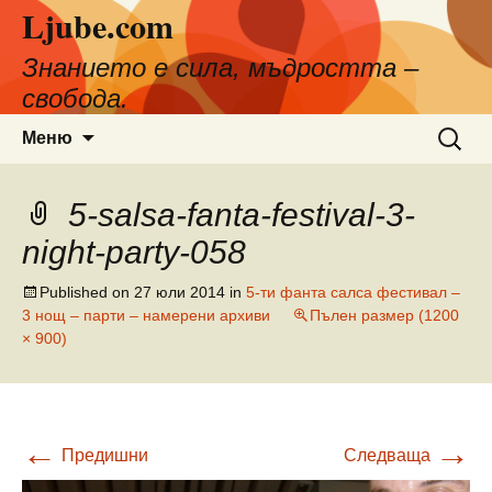
Ljube.com
Към
съдържанието
Знанието е сила, мъдростта –
свобода.
Търсен
Меню
за:
5-salsa-fanta-festival-3-
night-party-058
Published on
27 юли 2014
in
5-ти фанта салса фестивал –
3 нощ – парти – намерени архиви
Пълен размер (1200
× 900)
←
→
Предишни
Следваща