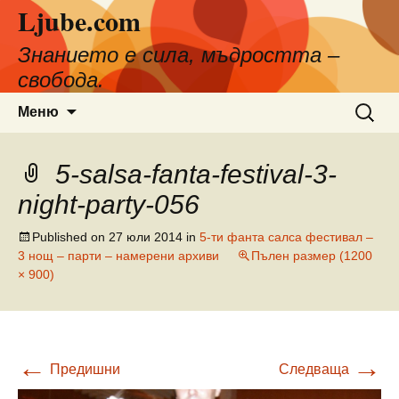
Ljube.com
Към
съдържанието
Знанието е сила, мъдростта –
свобода.
Търсен
Меню
за:
5-salsa-fanta-festival-3-
night-party-056
Published on
27 юли 2014
in
5-ти фанта салса фестивал –
3 нощ – парти – намерени архиви
Пълен размер (1200
× 900)
←
→
Предишни
Следваща