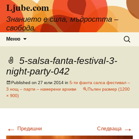
Ljube.com
Към
съдържанието
Знанието е сила, мъдростта –
свобода.
Търсен
Меню
за:
5-salsa-fanta-festival-3-
night-party-042
Published on
27 юли 2014
in
5-ти фанта салса фестивал –
3 нощ – парти – намерени архиви
Пълен размер (1200
× 900)
←
→
Предишни
Следваща