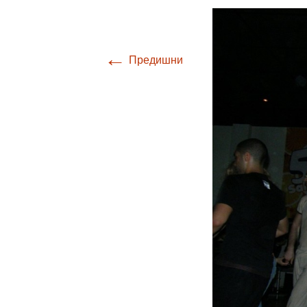
←
Предишни