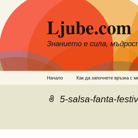
Към
съдържанието
Ljube.com
Знанието е сила, мъдрос
Начало
Как да започнете връзка с м
5-salsa-fanta-festi