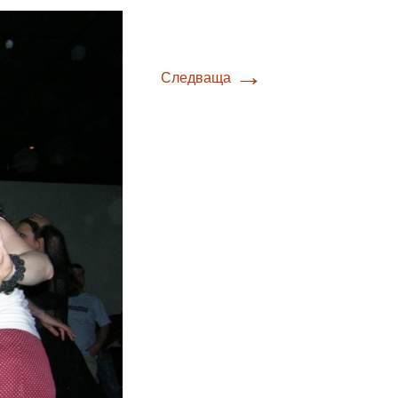
→
Следваща