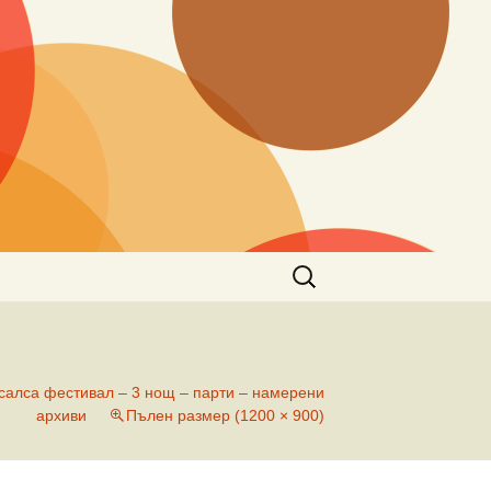
Търсене
за:
 салса фестивал – 3 нощ – парти – намерени
архиви
Пълен размер (1200 × 900)