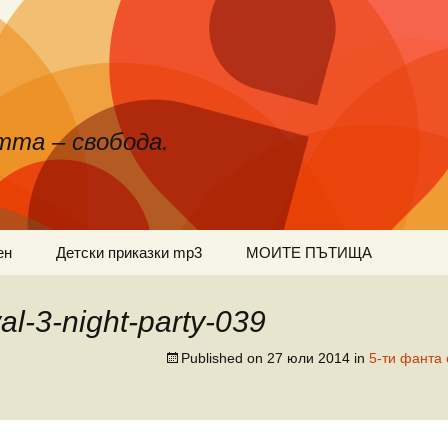
тта – свобода.
ен
Детски приказки mp3
МОИТЕ ПЪТИЩА
val-3-night-party-039
Published on
27 юли 2014
in
5-ти фанта