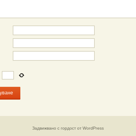
=
Задвижвано с гордост от WordPress