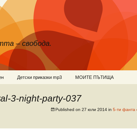
тта – свобода.
ен
Детски приказки mp3
МОИТЕ ПЪТИЩА
val-3-night-party-037
Published on
27 юли 2014
in
5-ти фанта