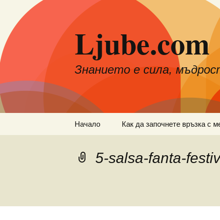
Към
съдържанието
Ljube.com
Знанието е сила, мъдрос
Начало
Как да започнете връзка с м
5-salsa-fanta-festi