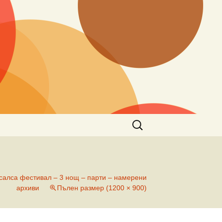
Търсене
за:
 салса фестивал – 3 нощ – парти – намерени
архиви
Пълен размер (1200 × 900)