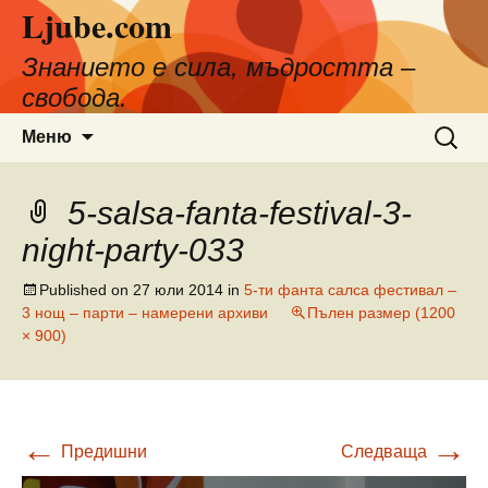
Ljube.com
Към
съдържанието
Знанието е сила, мъдростта –
свобода.
Търсен
Меню
за:
5-salsa-fanta-festival-3-
night-party-033
Published on
27 юли 2014
in
5-ти фанта салса фестивал –
3 нощ – парти – намерени архиви
Пълен размер (1200
× 900)
←
→
Предишни
Следваща