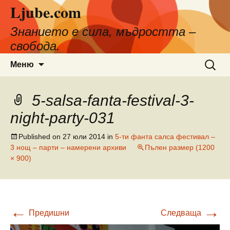
Ljube.com
Към
съдържанието
Знанието е сила, мъдростта –
свобода.
Търсен
Меню
за:
5-salsa-fanta-festival-3-
night-party-031
Published on
27 юли 2014
in
5-ти фанта салса фестивал –
3 нощ – парти – намерени архиви
Пълен размер (1200
× 900)
←
→
Предишни
Следваща