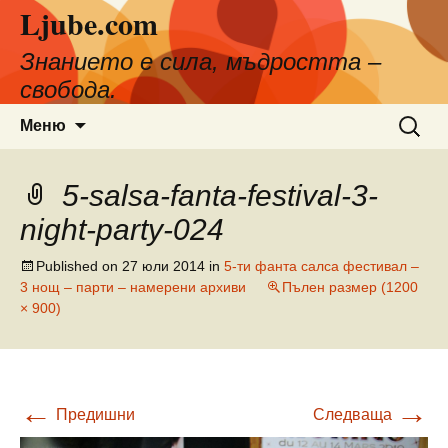
Ljube.com
Към
съдържанието
Знанието е сила, мъдростта –
свобода.
Търсен
Меню
за:
5-salsa-fanta-festival-3-
night-party-024
Published on
27 юли 2014
in
5-ти фанта салса фестивал –
3 нощ – парти – намерени архиви
Пълен размер (1200
× 900)
←
→
Предишни
Следваща