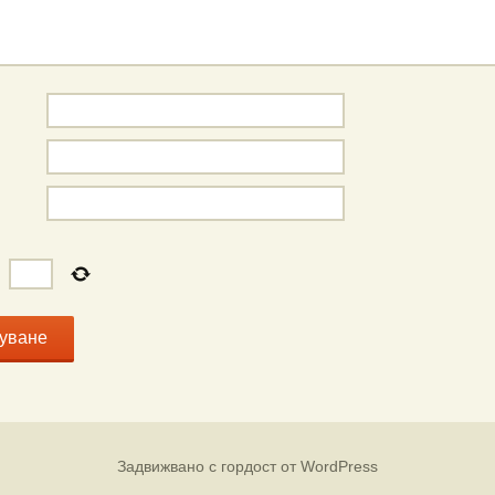
=
Задвижвано с гордост от WordPress