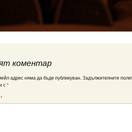
ят коментар
ейл адрес няма да бъде публикуван.
Задължителните полет
и с
*
:
*