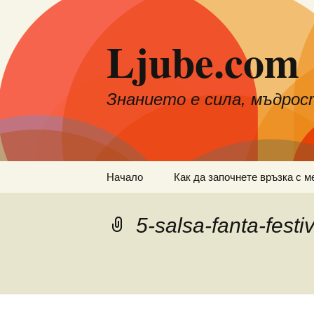
Към
съдържанието
Ljube.com
Знанието е сила, мъдрос
Начало
Как да започнете връзка с м
5-salsa-fanta-festi