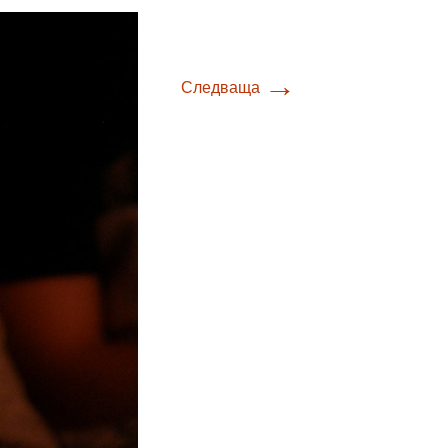
→
Следваща