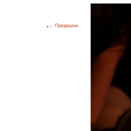
←
Предишни