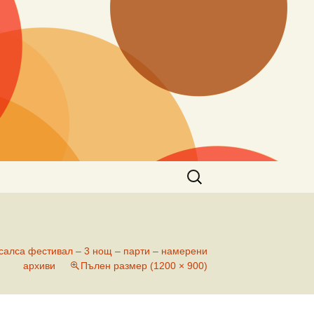
Търсене
за:
 салса фестивал – 3 нощ – парти – намерени
архиви
Пълен размер (1200 × 900)