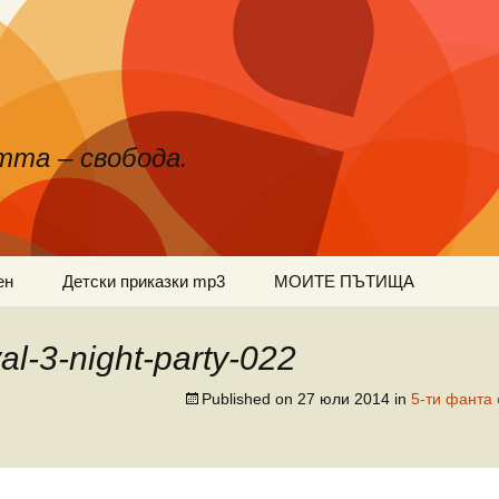
тта – свобода.
ен
Детски приказки mp3
МОИТЕ ПЪТИЩА
val-3-night-party-022
Published on
27 юли 2014
in
5-ти фанта