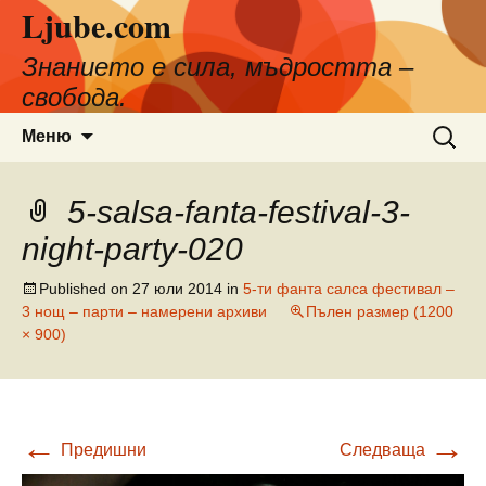
Ljube.com
Към
съдържанието
Знанието е сила, мъдростта –
свобода.
Търсен
Меню
за:
5-salsa-fanta-festival-3-
night-party-020
Published on
27 юли 2014
in
5-ти фанта салса фестивал –
3 нощ – парти – намерени архиви
Пълен размер (1200
× 900)
←
→
Предишни
Следваща