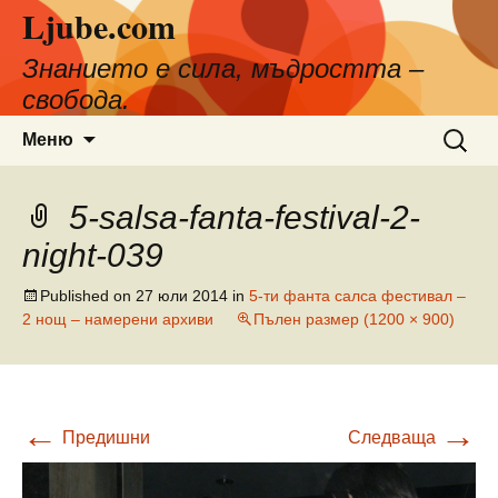
Ljube.com
Към
съдържанието
Знанието е сила, мъдростта –
свобода.
Търсен
Меню
за:
5-salsa-fanta-festival-2-
night-039
Published on
27 юли 2014
in
5-ти фанта салса фестивал –
2 нощ – намерени архиви
Пълен размер (1200 × 900)
←
→
Предишни
Следваща