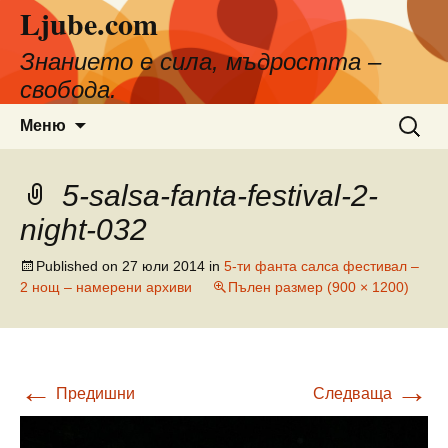
Ljube.com
Към
съдържанието
Знанието е сила, мъдростта –
свобода.
Търсен
Меню
за:
5-salsa-fanta-festival-2-
night-032
Published on
27 юли 2014
in
5-ти фанта салса фестивал –
2 нощ – намерени архиви
Пълен размер (900 × 1200)
←
→
Предишни
Следваща