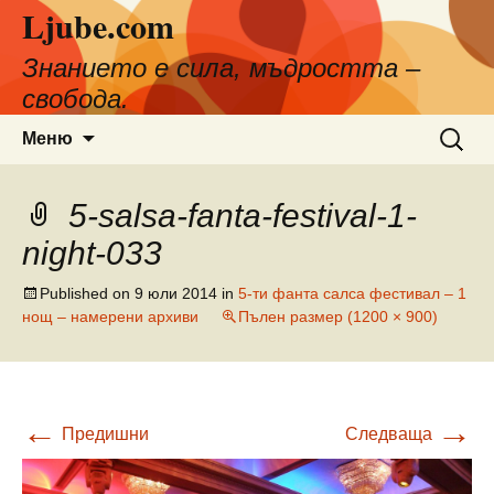
Ljube.com
Към
съдържанието
Знанието е сила, мъдростта –
свобода.
Търсен
Меню
за:
5-salsa-fanta-festival-1-
night-033
Published on
9 юли 2014
in
5-ти фанта салса фестивал – 1
нощ – намерени архиви
Пълен размер (1200 × 900)
←
→
Предишни
Следваща