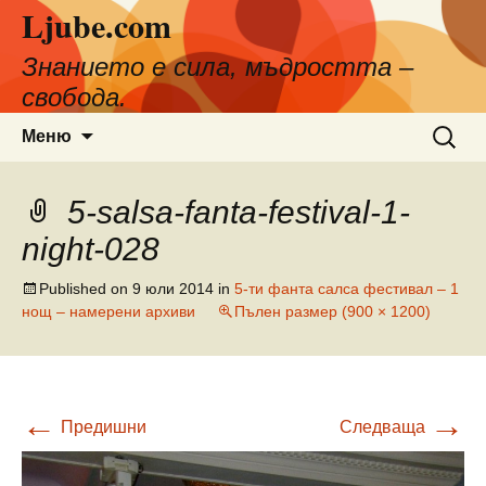
Ljube.com
Към
съдържанието
Знанието е сила, мъдростта –
свобода.
Търсен
Меню
за:
5-salsa-fanta-festival-1-
night-028
Published on
9 юли 2014
in
5-ти фанта салса фестивал – 1
нощ – намерени архиви
Пълен размер (900 × 1200)
←
→
Предишни
Следваща