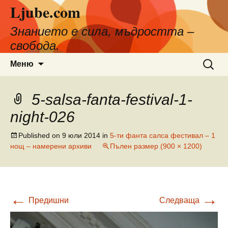
Ljube.com
Към
съдържанието
Знанието е сила, мъдростта –
свобода.
Търсен
Меню
за:
5-salsa-fanta-festival-1-
night-026
Published on
9 юли 2014
in
5-ти фанта салса фестивал – 1
нощ – намерени архиви
Пълен размер (900 × 1200)
←
→
Предишни
Следваща