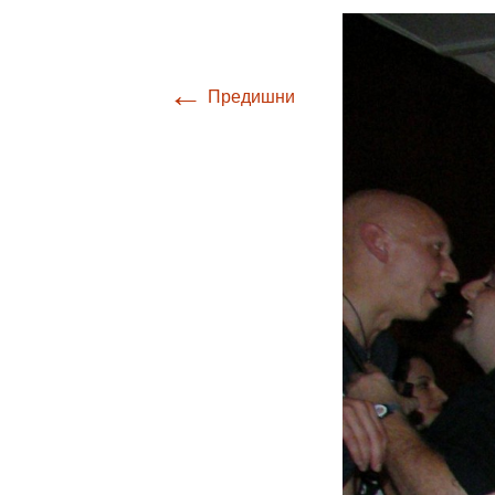
←
Предишни