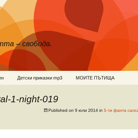
тта – свобода.
ен
Детски приказки mp3
МОИТЕ ПЪТИЩА
val-1-night-019
Published on
9 юли 2014
in
5-ти фанта салс