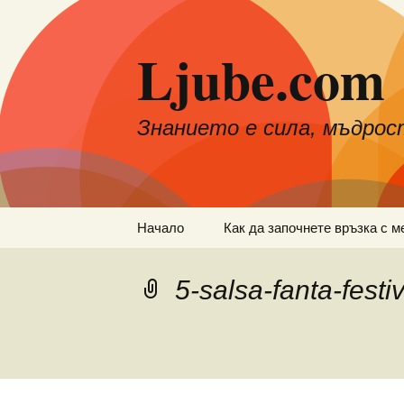
Към
съдържанието
Ljube.com
Знанието е сила, мъдрос
Начало
Как да започнете връзка с м
5-salsa-fanta-festi