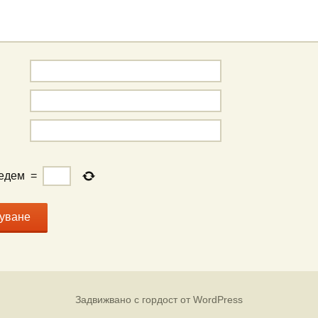
едем
=
Задвижвано с гордост от WordPress