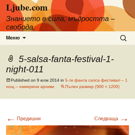
Ljube.com
Към
съдържанието
Знанието е сила, мъдростта –
свобода.
Търсен
Меню
за:
5-salsa-fanta-festival-1-
night-011
Published on
9 юли 2014
in
5-ти фанта салса фестивал – 1
нощ – намерени архиви
Пълен размер (900 × 1200)
←
→
Предишни
Следваща