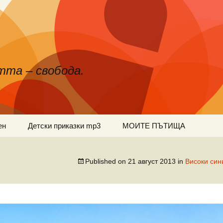
тта – свобода.
ен
Детски приказки mp3
МОИТЕ ПЪТИЩА
Published on
21 август 2013
in
Високи си