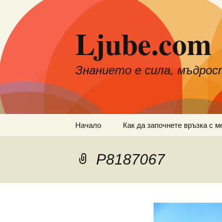
Към
съдържанието
Ljube.com
Знанието е сила, мъдрос
Начало
Как да започнете връзка с м
P8187067