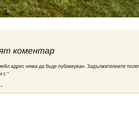
ят коментар
ейл адрес няма да бъде публикуван.
Задължителните полет
и с
*
:
*