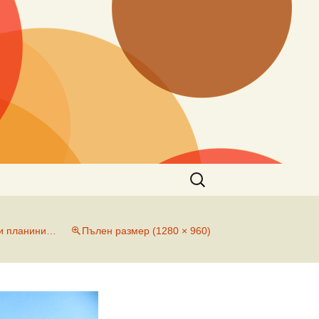
Търсене
за:
ни планини…
Пълен размер (1280 × 960)