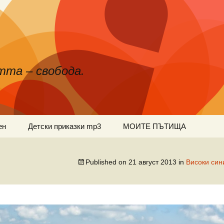
тта – свобода.
ен
Детски приказки mp3
МОИТЕ ПЪТИЩА
Published on
21 август 2013
in
Високи си