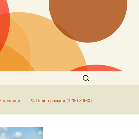
Търсене
за:
ни планини…
Пълен размер (1280 × 960)