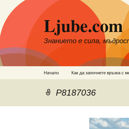
Към
съдържанието
Ljube.com
Знанието е сила, мъдрос
Начало
Как да започнете връзка с м
P8187036