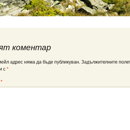
ят коментар
ейл адрес няма да бъде публикуван.
Задължителните полет
и с
*
:
*