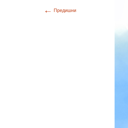
←
Предишни