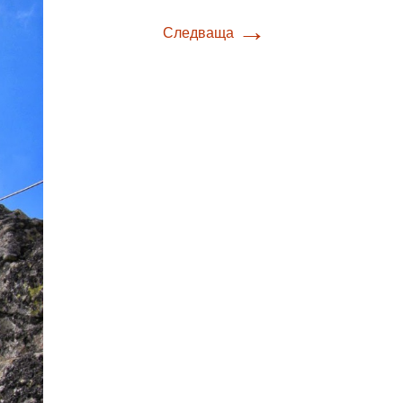
→
Следваща