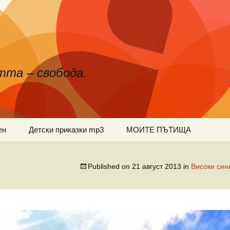
тта – свобода.
ен
Детски приказки mp3
МОИТЕ ПЪТИЩА
Published on
21 август 2013
in
Високи си