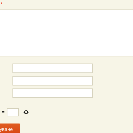
:
*
=