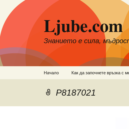
Към
съдържанието
Ljube.com
Знанието е сила, мъдрос
Начало
Как да започнете връзка с м
P8187021