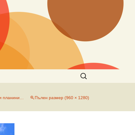
Търсене
за:
ни планини…
Пълен размер (960 × 1280)