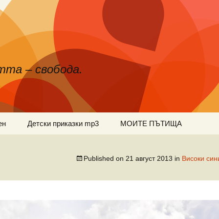
тта – свобода.
ен
Детски приказки mp3
МОИТЕ ПЪТИЩА
Published on
21 август 2013
in
Високи си