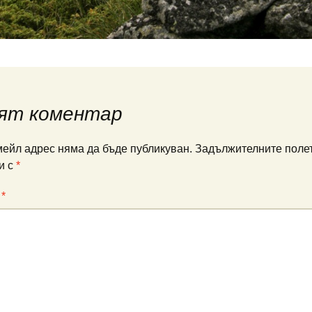
ят коментар
ейл адрес няма да бъде публикуван.
Задължителните полет
и с
*
:
*