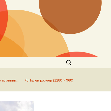
Търсене
за:
ни планини…
Пълен размер (1280 × 960)